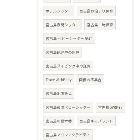
ホテルシッター
宮古島お泊まり保育
宮古島夜間シッター
宮古島一時保育
宮古島 ベビーシッター 送迎
宮古島観光中の託児
宮古島ダイビング中の託児
TravelWithBaby
画像の不具合
宮古島出張託児
宮古島夜間ベビーシッター
宮古島GW旅行
宮古島の夏本番
宮古島キッズランド
宮古島マリンアクテビティ