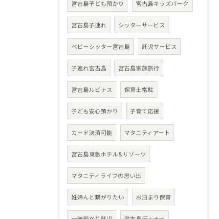
宮古島子ども預かり
宮古島キッズパーク
宮古島子連れ
シッターサービス
ベビーシッター宮古島
託児サービス
子連れ宮古島
宮古島家族旅行
宮古島ルピナス
保育士常駐
子ども安心預かり
子育て応援
カード決済可能
マタニティアート
宮古島東急ホテル&リゾーツ
マタニティライフの思い出
妊婦んと繋がりたい
お泊まり保育
一時預かり託児
宮古島ディナー