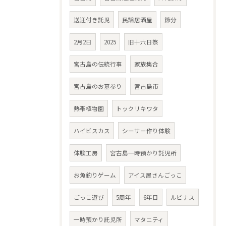
送迎付き託児
民謡居酒屋
節分
2月2日
2025
旧十六日祭
宮古島の伝統行事
家族集合
宮古島のお墓参り
宮古島市
熱帯植物園
トックリキワタ
ハイビスカス
シーサー作り体験
体験工房
宮古島一時預かり託児所
お魚釣りゲーム
アイス屋さんごっこ
ごっこ遊び
5周年
6年目
ルピナス
一時預かり託児所
マタニティ