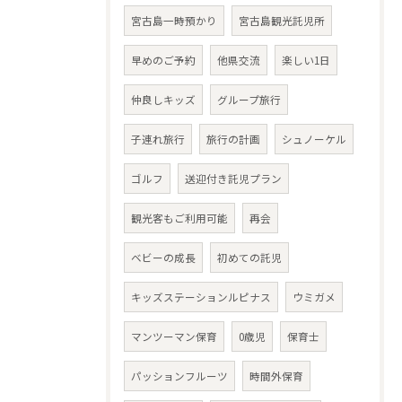
宮古島一時預かり
宮古島観光託児所
早めのご予約
他県交流
楽しい1日
仲良しキッズ
グループ旅行
子連れ旅行
旅行の計画
シュノーケル
ゴルフ
送迎付き託児プラン
観光客もご利用可能
再会
ベビーの成長
初めての託児
キッズステーションルピナス
ウミガメ
マンツーマン保育
0歳児
保育士
パッションフルーツ
時間外保育