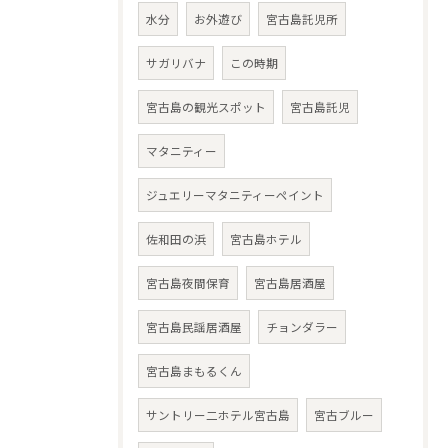
水分
お外遊び
宮古島託児所
サガリバナ
この時期
宮古島の観光スポット
宮古島託児
マタニティー
ジュエリーマタニティーペイント
佐和田の浜
宮古島ホテル
宮古島夜間保育
宮古島居酒屋
宮古島民謡居酒屋
チョンダラー
宮古島まもるくん
サントリー二ホテル宮古島
宮古ブルー