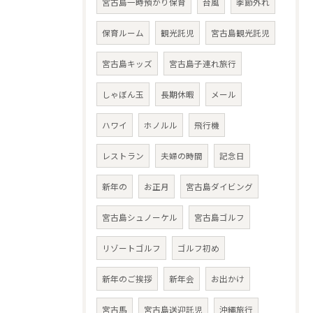
宮古島一時預かり保育
台風
季節外れ
保育ルーム
観光託児
宮古島観光託児
宮古島キッズ
宮古島子連れ旅行
しゃぼん玉
長期休暇
メール
ハワイ
ホノルル
飛行機
レストラン
夫婦の時間
記念日
新年の
お正月
宮古島ダイビング
宮古島シュノーケル
宮古島ゴルフ
リゾートゴルフ
ゴルフ初め
新年のご挨拶
新年会
お出かけ
宮古馬
宮古島送迎託児
沖縄旅行