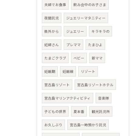
夫婦でお食事
飲み会中のお子さま
夜間託児
ジュエリーマタニティー
県外から
ジュエリー
キラキラの
妊婦さん
プレママ
たまひよ
たまごクラブ
ベビー
新ママ
妊娠期
妊娠線
リゾート
宮古島リゾート
宮古島リゾートホテル
宮古島マリンアクティビティ
音楽隊
子どもの世界
夏本番
観光託児所
お久しぶり
宮古島一時預かり託児