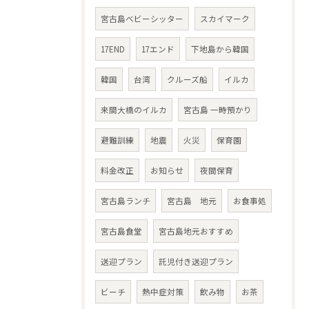
宮古島ベビーシッター
スカイマーク
17END
17エンド
下地島から韓国
韓国
台湾
クルーズ船
イルカ
来間大橋のイルカ
宮古島 一時預かり
避難訓練
地震
火災
保育園
料金改正
お知らせ
夜間保育
宮古島ランチ
宮古島 地元
お食事処
宮古島食堂
宮古島地元おすすめ
送迎プラン
託児付き送迎プラン
ビーチ
熱中症対策
飲み物
お茶