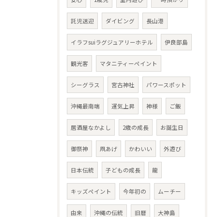
託児送迎
ダイビング
長山港
イラフsuiラグジュアリーホテル
伊良部島
観光客
マタニティーペイント
シーグラス
宮古神社
パワースポット
沖縄最南端
運気上昇
神様
ご飯
居酒屋なかよし
2歳の成長
お誕生日
御祭神
凧あげ
かわいい
外遊び
日本伝統
子どもの成長
龍
キッズペイント
今年初の
ムーチー
由来
沖縄の伝統
旧暦
大神島