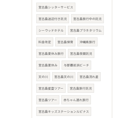
宮古島シッターサービス
宮古島送迎付き託児
宮古島旅行中の託児
シーウッドホテル
宮古島プラネタリウム
料金改定
宮古島保育
沖縄県旅行
宮古島夏休み旅行
宮古島夜間託児
宮古島夏休み
与那覇前浜ビーチ
天の川
宮古島天の川
宮古島流れ星
宮古島星空ツアー
宮古島旅行託児
宮古島ツアー
赤ちゃん連れ旅行
宮古島キッズステーションルピナス