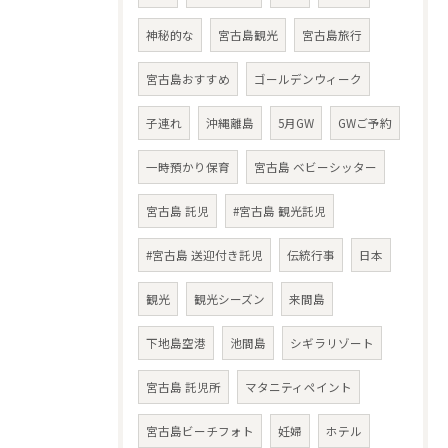
神秘的な
宮古島観光
宮古島旅行
宮古島おすすめ
ゴールデンウィーク
子連れ
沖縄離島
5月GW
GWご予約
一時預かり保育
宮古島 ベビーシッター
宮古島 託児
#宮古島 観光託児
#宮古島 送迎付き託児
伝統行事
日本
観光
観光シーズン
来間島
下地島空港
池間島
シギラリゾート
宮古島 託児所
マタニティペイント
宮古島ビーチフォト
妊婦
ホテル