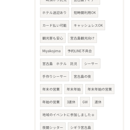
ホテル送迎あり
短時間利用OK
カード払い可能
キャッシュレスOK
観光客も安心
宮古島観光向け
Miyakojima
予約LINE不具合
宮古島 ホテル 託児
シーサー
手作りシーサー
宮古島の夜
年末の営業
年末年始
年末年始の営業
年始の営業
3連休
GW
連休
地域のイベントに参加しました☺︎
夜間シッター
シギラ宮古島