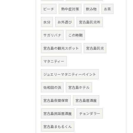
ビーチ
熱中症対策
飲み物
お茶
水分
お外遊び
宮古島託児所
サガリバナ
この時期
宮古島の観光スポット
宮古島託児
マタニティー
ジュエリーマタニティーペイント
佐和田の浜
宮古島ホテル
宮古島夜間保育
宮古島居酒屋
宮古島民謡居酒屋
チョンダラー
宮古島まもるくん