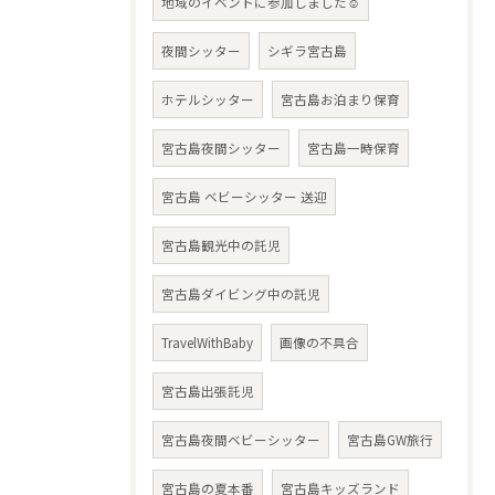
地域のイベントに参加しました☺︎
夜間シッター
シギラ宮古島
ホテルシッター
宮古島お泊まり保育
宮古島夜間シッター
宮古島一時保育
宮古島 ベビーシッター 送迎
宮古島観光中の託児
宮古島ダイビング中の託児
TravelWithBaby
画像の不具合
宮古島出張託児
宮古島夜間ベビーシッター
宮古島GW旅行
宮古島の夏本番
宮古島キッズランド