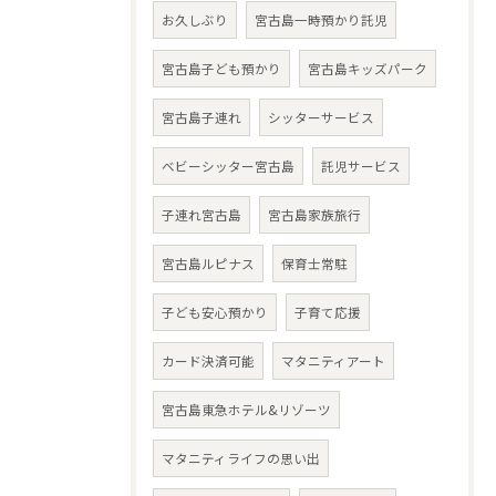
お久しぶり
宮古島一時預かり託児
宮古島子ども預かり
宮古島キッズパーク
宮古島子連れ
シッターサービス
ベビーシッター宮古島
託児サービス
子連れ宮古島
宮古島家族旅行
宮古島ルピナス
保育士常駐
子ども安心預かり
子育て応援
カード決済可能
マタニティアート
宮古島東急ホテル&リゾーツ
マタニティライフの思い出