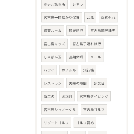
ホテル託児所
シギラ
宮古島一時預かり保育
台風
季節外れ
保育ルーム
観光託児
宮古島観光託児
宮古島キッズ
宮古島子連れ旅行
しゃぼん玉
長期休暇
メール
ハワイ
ホノルル
飛行機
レストラン
夫婦の時間
記念日
新年の
お正月
宮古島ダイビング
宮古島シュノーケル
宮古島ゴルフ
リゾートゴルフ
ゴルフ初め