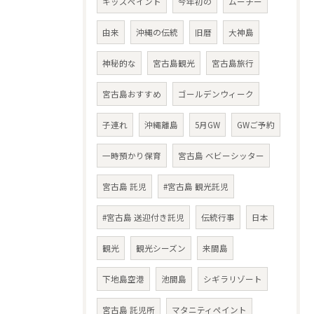
キッズペイント
今年初の
ムーチー
由来
沖縄の伝統
旧暦
大神島
神秘的な
宮古島観光
宮古島旅行
宮古島おすすめ
ゴールデンウィーク
子連れ
沖縄離島
5月GW
GWご予約
一時預かり保育
宮古島 ベビーシッター
宮古島 託児
#宮古島 観光託児
#宮古島 送迎付き託児
伝統行事
日本
観光
観光シーズン
来間島
下地島空港
池間島
シギラリゾート
宮古島 託児所
マタニティペイント