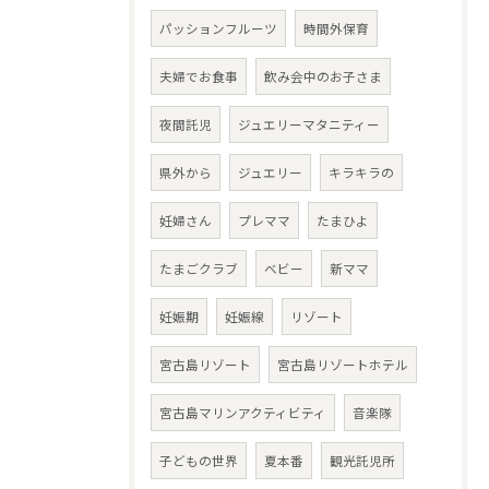
パッションフルーツ
時間外保育
夫婦でお食事
飲み会中のお子さま
夜間託児
ジュエリーマタニティー
県外から
ジュエリー
キラキラの
妊婦さん
プレママ
たまひよ
たまごクラブ
ベビー
新ママ
妊娠期
妊娠線
リゾート
宮古島リゾート
宮古島リゾートホテル
宮古島マリンアクティビティ
音楽隊
子どもの世界
夏本番
観光託児所