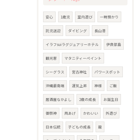
安心
1歳児
室内遊び
一時預かり
託児送迎
ダイビング
長山港
イラフsuiラグジュアリーホテル
伊良部島
観光客
マタニティーペイント
シーグラス
宮古神社
パワースポット
沖縄最南端
運気上昇
神様
ご飯
居酒屋なかよし
2歳の成長
お誕生日
御祭神
凧あげ
かわいい
外遊び
日本伝統
子どもの成長
龍