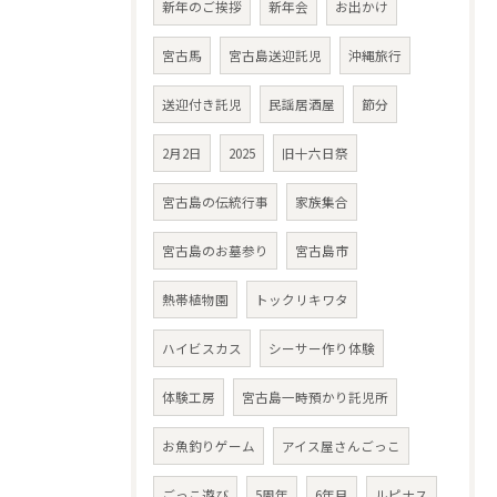
新年のご挨拶
新年会
お出かけ
宮古馬
宮古島送迎託児
沖縄旅行
送迎付き託児
民謡居酒屋
節分
2月2日
2025
旧十六日祭
宮古島の伝統行事
家族集合
宮古島のお墓参り
宮古島市
熱帯植物園
トックリキワタ
ハイビスカス
シーサー作り体験
体験工房
宮古島一時預かり託児所
お魚釣りゲーム
アイス屋さんごっこ
ごっこ遊び
5周年
6年目
ルピナス