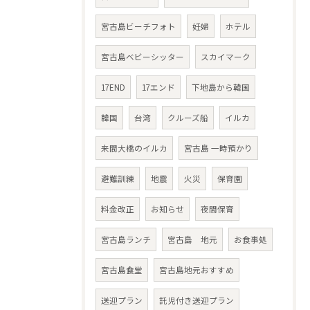
宮古島ビーチフォト
妊婦
ホテル
宮古島ベビーシッター
スカイマーク
17END
17エンド
下地島から韓国
韓国
台湾
クルーズ船
イルカ
来間大橋のイルカ
宮古島 一時預かり
避難訓練
地震
火災
保育園
料金改正
お知らせ
夜間保育
宮古島ランチ
宮古島 地元
お食事処
宮古島食堂
宮古島地元おすすめ
送迎プラン
託児付き送迎プラン