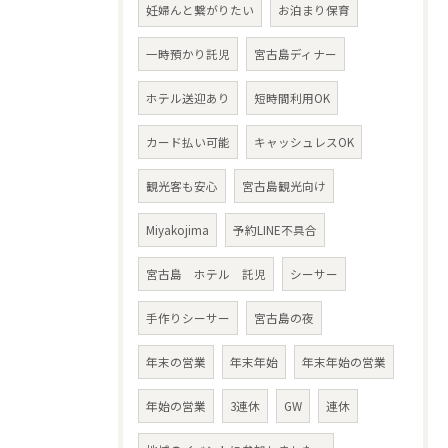
妊婦んと繋がりたい
お泊まり保育
一時預かり託児
宮古島ディナー
ホテル送迎あり
短時間利用OK
カード払い可能
キャッシュレスOK
観光客も安心
宮古島観光向け
Miyakojima
予約LINE不具合
宮古島 ホテル 託児
シーサー
手作りシーサー
宮古島の夜
年末の営業
年末年始
年末年始の営業
年始の営業
3連休
GW
連休