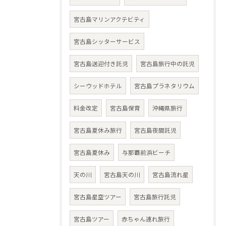
宮古島マリンアクテビティ
宮古島シッターサービス
宮古島送迎付き託児
宮古島旅行中の託児
シーウッドホテル
宮古島プラネタリウム
料金改定
宮古島保育
沖縄県旅行
宮古島夏休み旅行
宮古島夜間託児
宮古島夏休み
与那覇前浜ビーチ
天の川
宮古島天の川
宮古島流れ星
宮古島星空ツアー
宮古島旅行託児
宮古島ツアー
赤ちゃん連れ旅行