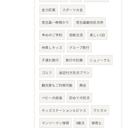
全力応援
スポーツ大会
宮古島一時預かり
宮古島観光託児所
早めのご予約
他県交流
楽しい1日
仲良しキッズ
グループ旅行
子連れ旅行
旅行の計画
シュノーケル
ゴルフ
送迎付き託児プラン
観光客もご利用可能
再会
ベビーの成長
初めての託児
キッズステーションルピナス
ウミガメ
マンツーマン保育
0歳児
保育士